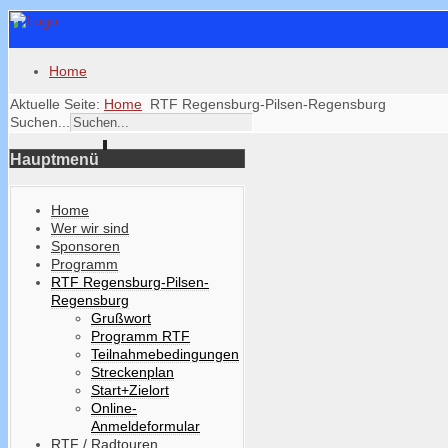
Home
Aktuelle Seite:
Home
RTF Regensburg-Pilsen-Regensburg
Suchen...
Hauptmenü
Home
Wer wir sind
Sponsoren
Programm
RTF Regensburg-Pilsen-
Regensburg
Grußwort
Programm RTF
Teilnahmebedingungen
Streckenplan
Start+Zielort
Online-
Anmeldeformular
RTF / Radtouren